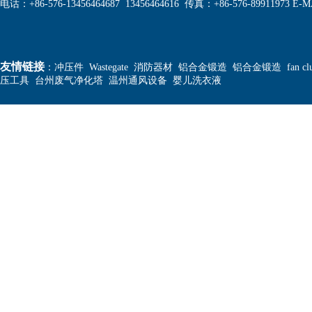
电话：+86-576-13456464687 13456464616 传真：+86-576-89911973 E-MA
友情链接
：
冲压件
Wastegate
消防器材
铝合金锻造
铝合金锻造
fan cl
压工具
台州废气净化塔
温州通风设备
婴儿洗衣液