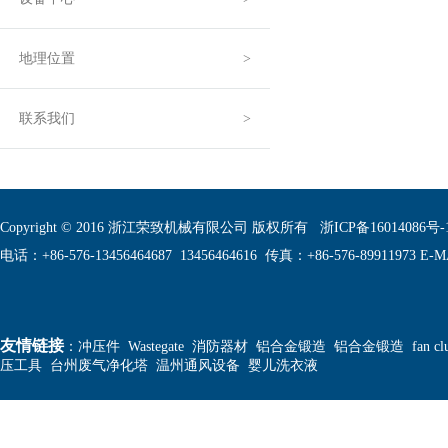
地理位置
联系我们
Copyright © 2016 浙江荣致机械有限公司 版权所有
浙ICP备16014086号-
电话：+86-576-13456464687 13456464616 传真：+86-576-89911973 E-MA
友情链接
：
冲压件
Wastegate
消防器材
铝合金锻造
铝合金锻造
fan cl
压工具
台州废气净化塔
温州通风设备
婴儿洗衣液